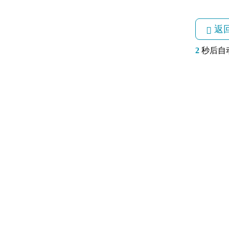
返
2
秒后自