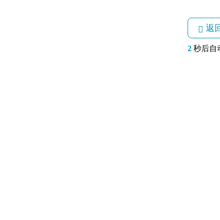
返
2
秒后自