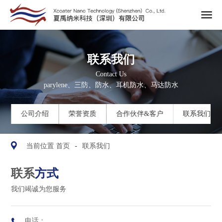
联系我们

Contact Us
parylene、三防、防水、耳机防水、马达防水


公司介绍
荣誉资质
合作伙伴&客户
联系我们


当前位置
首页
-
联系我们
联系
方式
我们竭诚为您服务

电话：