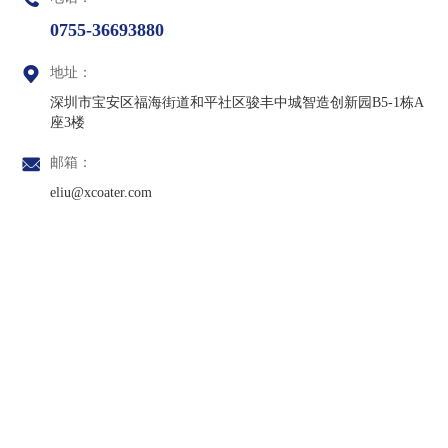
0755-36693880

地址：
深圳市宝安区福海街道和平社区骏丰中城智造创新园B5-1栋A
座3楼

邮箱：
eliu@xcoater.com