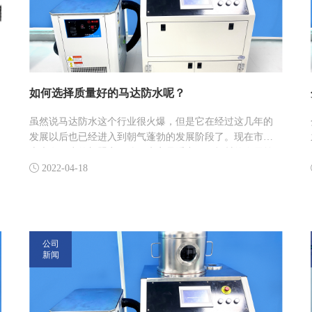
如何选择质量好的马达防水呢？
​虽然说马达防水这个行业很火爆，但是它在经过这几年的
发展以后也已经进入到朝气蓬勃的发展阶段了。现在市面
上也有不少的加盟商，他们肯定是看中ALC板材的发展前
景。那么到底如何选择质量好的马达防水呢？下面就为大

2022-04-18
家来做一个详细的介绍吧。
公司
新闻