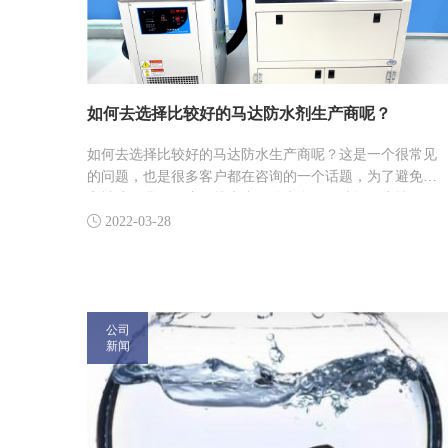
如何去选择比较好的马达防水剂生产商呢？
​如何去选择比较好的马达防水生产商呢？这是一个很常见
的问题，也是很多客户都在咨询的一个话题，为了避免大
家被骗，我们在这里就为小伙伴来说一下选择的小技巧，
只要你掌握了这些方法以后就可以找到适合自己的二氧化

2022-03-28
硅吸墨剂供应商了，想知道的话赶紧来学习一下吧。
公司
新闻