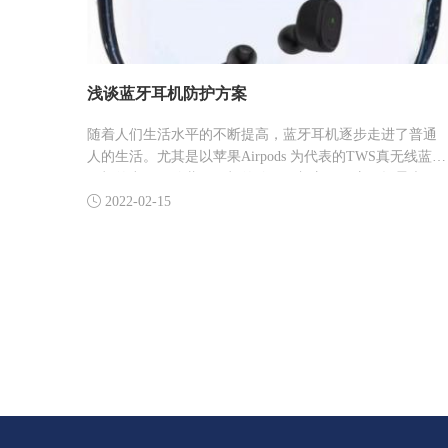
浅谈蓝牙耳机防护方案
随着人们生活水平的不断提高，蓝牙耳机逐步走进了普通
人的生活。尤其是以苹果Airpods 为代表的TWS真无线蓝牙
耳机的出现，使蓝牙耳机的使用更加方便，应用场景也更
加丰富。

2022-02-15