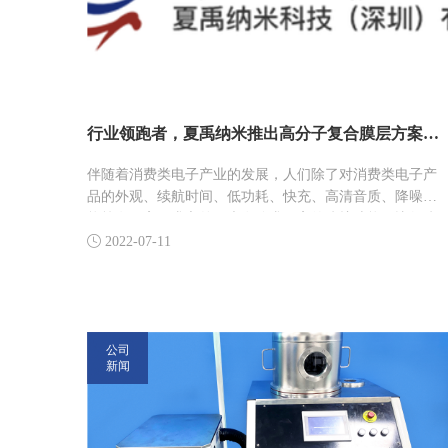
行业领跑者，夏禹纳米推出高分子复合膜层方案，助力产品防护升级
伴随着消费类电子产业的发展，人们除了对消费类电子产
品的外观、续航时间、低功耗、快充、高清音质、降噪功
能等有更高要求之外，也在追求更高的防护功能，比如防
尘、防水、防高温等。

2022-07-11
公司
新闻