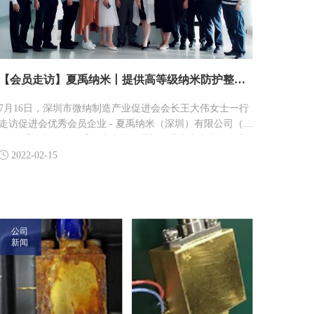
【会员走访】夏禹纳米丨提供高等级纳米防护整体解决方案
7月16日，深圳市微纳制造产业促进会会长王大伟女士一行
走访促进会优秀会员企业 - 夏禹纳米（深圳）有限公司（简
称 夏禹纳米）。夏禹纳米的总经理刘万满先生和市场负责
人刘铁先生热情的接待了大家。这两位创始人都有着近20

2022-02-15
年的行业从业经验，重视技术团队建设和培养，多渠道进
行业务的拓展。
公司
新闻