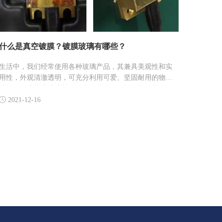
什么是真空镀膜？镀膜玻璃有哪些？
生活中，我们经常使用各种玻璃产品，其兼具美观性和实
用性，外观清澈透明，可充分利用可爱、坚固耐用的物理
性能。一些艺术玻璃甚至会具有更多的图样，增强装饰效
果。在这里我们将介绍什么是真空镀膜，并说明有哪几款

2021-12-16
节能镀膜玻璃。