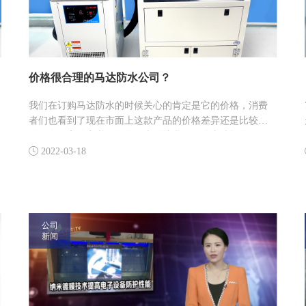
价格很合理的马达防水公司？
​我们在订购马达防水的时候关心的肯定是它的价格，消费
者们也看到了现在市面上这款产品的价格差异还是比较大
的，有的高的离谱，有的低廉到让我们不管去选择的。但
是你也不用着急，今天我们就来分享一家价格十分合理的

2022-03-18
马达防水公司，如果你感兴趣的话不妨一起来看看。
公司
新闻