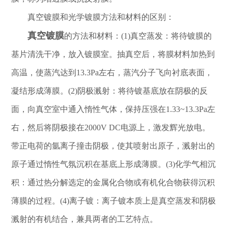
真空镀膜和光学镀膜方法和材料的区别：
真空镀膜
的方法和材料：(1)真空蒸发：将待镀膜的
基片清洗干净，放入镀膜室。抽真空后，将膜材料加热到
高温，使蒸汽达到13.3Pa左右，蒸汽分子飞向衬底表面，
凝结形成薄膜。(2)阴极溅射：将待镀基底放在阴极的反
面，向真空室中通入惰性气体，保持压强在1.33~13.3Pa左
右，然后将阴极接在2000V DC电源上，激发辉光放电。
带正电荷的氩离子撞击阴极，使其喷射出原子，溅射出的
原子通过惰性气氛沉积在基底上形成薄膜。(3)化学气相沉
积：通过热分解选定的金属化合物或有机化合物获得沉积
薄膜的过程。(4)离子镀：离子镀本质上是真空蒸发和阴极
溅射的有机结合，兼具两者的工艺特点。